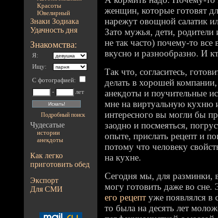
Красоты
женщин, которые готовят дл
Ювелирный
нарежут овощной салатик и
Знаки Зодиака
Удачность дня
Зато мужья, дети, родители 
не так часто) почему-то все 
Знакомства:
вкусно и разнообразно. И кт
Я:
Ищу:
Так что, согласитесь, готов
С фотографией
:
делать в хорошей компании,
анекдоты и поучительные ис
-
лет
мне на виртуальную кухню и
интересного вы могли бы пр
Подробный поиск
заодно и посмеяться, погрус
Чудесатые
истории
опыте, прислать рецепт и п
анекдоты
потому что человеку свойст
Как легко
на кухне.
приготовить обед
Сегодня мы, для разминки, 
Экспорт
могу готовить даже во сне. 
Для СМИ
его рецепт
уже появлялся в с
то была на десять лет моло