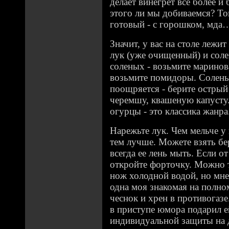
делает винегрет все более и
этого ли мы добиваемся? То
готовый - с горошком, мда
Значит, у вас на столе лежи
лук (уже очищенный) и соле
соленых - возьмите маринов
возьмите помидоры. Соленые
поощряется - берите острый
черемшу, квашеную капусту.
огурцы - это классика жанра
Нарежьте лук. Чем мельче у 
тем лучше. Можете взять бе
всегда ее лень мыть. Если от 
откройте форточку. Можно т
нож холодной водой, но мне
одна моя знакомая на полном
чеснок и хрен в противогаз
в приступе юмора подарил е
индивидуальной защиты на 