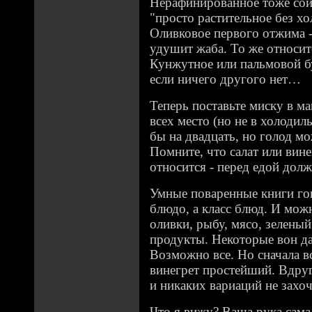
Нерафинированное тоже сойд
"просто растительное без хо
Оливковое первого отжима - 
удушит жаба. То же относитс
Кунжутное или пальмовой б
если ничего другого нет…
Теперь поставьте миску в м
всех место (но не в холодил
бы на двадцать, но голод мо
Помните, что салат или вине
относится - перед едой долж
Умные поваренные книги гово
блюдо, а класс блюд. И мож
оливки, рыбу, мясо, зелены
продукты. Некоторые вон да
Возможно все. Но сначала в
винегрет простейший. Вдруг
и никаких вариаций не захоч
Что я вижу? Ваша рука сама