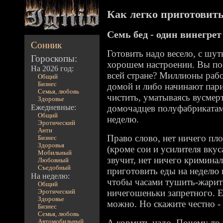
Как легко приготовить 
Семь бед - один винегрет
Сонник
Готовить надо весело, с шут
Гороскопы:
хорошем настроении. Вы по
На 2026 год:
всей стране? Миллионы ра
Общий
Бизнес
домой и либо начинают пари
Семья, любовь
чистить, уматываясь вусмерт
Здоровье
Ежедневные:
домочадцев полуфабрикатам
Общий
неделю.
Эротический
Анти
Право слово, нет ничего пл
Бизнес
Здоровья
(кроме сои и усилителя вкус
Мобильный
звучит, нет ничего криминал
Любовный
Съедобный
приготовить еды на неделю 
На неделю:
чтобы часами тушить-жарить
Общий
ничегошеньки запретного. Ес
Эротический
Здоровье
можно. Но скажите честно -
Бизнес
Семья, любовь
А кормить надо. Почему-то
Автомобильный