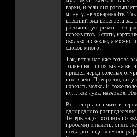
мука мученическая. Так что
варки, и если она рассыпаетс
минуту, не доваривайте. Так
внешний вид винегрета вас 
рассыпчатую резать - все ра
пережуется. Кстати, картош
сколько и свеклы, а можно 
едоков много.
Так, вот у нас уже готова р
только на три пятых - а вы 
пришел черед соленых огурц
них взяли. Прекрасно, вы уж
нарезать мелко. И тоже пол
ну… как лука, наверное. Ил
Вот теперь возьмите и пере
однородного распределения 
Теперь надо посолить по вку
пробами) и налить, опять же
подходит подсолнечное раф