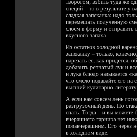
творогом, взбить туда же од
специй – то в результате у 
сладкая запеканка: надо тол
перемешать полученную сме
слоем в форму и отправить 
вкусного запаха.
Из остатков холодной варен
запеканку – только, конечно
нарезать ее, как придется, о
добавить репчатый лук и все
и лука блюдо называется «ка
что смело подавайте его на с
высший кулинарно-литерат
А если вам совсем лень гото
разгрузочный день. По стак
спать. Тогда – и вы можете 
вчерашнего гарнира нет ник
позавчерашним. Его через н
в холодном виде.