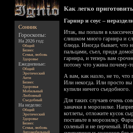
Как легко приготовить 
Гарнир и соус – неразде
Сонник
Итак, вы попали в классиче
Гороскопы:
слишком много гарнира и с
На 2026 год:
блюда. Иногда бывает, что н
Общий
Бизнес
пальцами, съел, придя домо
Семья, любовь
гарнира, и теперь вам срочн
Здоровье
Ежедневные:
потому что ужина почему-то
Общий
Эротический
А вам, как назло, не то, что
Анти
Или некогда. Или просто вы 
Бизнес
Здоровья
купили ничего съедобного.
Мобильный
Любовный
Для таких случаев очень со
Съедобный
На неделю:
заначки в морозилке. Наприм
Общий
котлеты, отложите кусок сы
Эротический
Здоровье
поставьте в морозилку. Фар
Бизнес
соленый и не перченый. Или
Семья, любовь
симпатичных кусочков без ж
Автомобильный