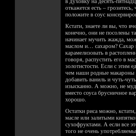
в духовку на десять-пятнадц
откажется есть – грозитесь,
положите в соус консервиро
Кстати, знаете ли вы, что в
конечно, они не посолены та
начинает мучить жажда, мо
маслом и… сахаром? Сахар 
карамелизовать в растопленн
говоря, распустить его в ма
золотистости. Если с этим е
чем наши родные макароны 
добавить ваниль и чуть-чут
изысканно. А можно, не муд
вместо соуса брусничное вар
хорошо.
Остатки риса можно, кстати
масле или залитыми кипятк
сухофруктами. А если все эт
того не очень употребляе