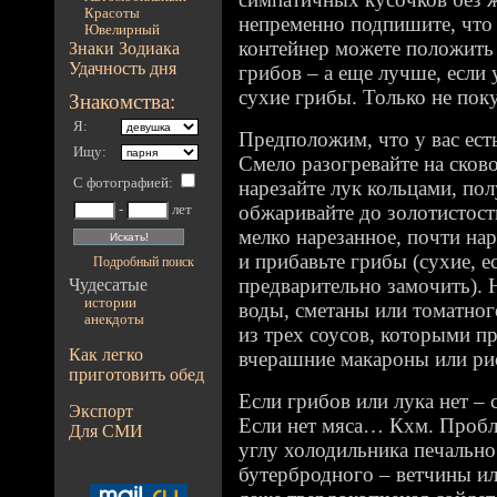
Красоты
непременно подпишите, что 
Ювелирный
контейнер можете положить
Знаки Зодиака
Удачность дня
грибов – а еще лучше, если 
сухие грибы. Только не поку
Знакомства:
Я:
Предположим, что у вас есть
Ищу:
Смело разогревайте на сков
С фотографией
:
нарезайте лук кольцами, по
обжаривайте до золотистост
-
лет
мелко нарезанное, почти на
и прибавьте грибы (сухие, е
Подробный поиск
предварительно замочить). 
Чудесатые
истории
воды, сметаны или томатного
анекдоты
из трех соусов, которыми п
Как легко
вчерашние макароны или ри
приготовить обед
Если грибов или лука нет – 
Экспорт
Если нет мяса… Кхм. Пробле
Для СМИ
углу холодильника печально
бутербродного – ветчины ил