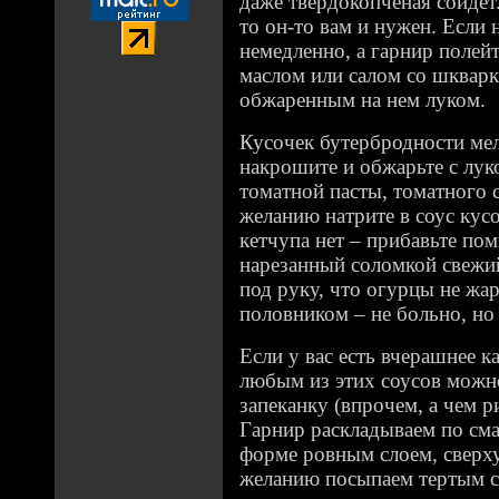
даже твердокопченая сойдет
то он-то вам и нужен. Если 
немедленно, а гарнир поле
маслом или салом со шкварк
обжаренным на нем луком.
Кусочек бутербродности мел
накрошите и обжарьте с лук
томатной пасты, томатного 
желанию натрите в соус кус
кетчупа нет – прибавьте по
нарезанный соломкой свежий
под руку, что огурцы не жар
половником – не больно, но
Если у вас есть вчерашнее к
любым из этих соусов можн
запеканку (впрочем, а чем р
Гарнир раскладываем по см
форме ровным слоем, сверху
желанию посыпаем тертым 