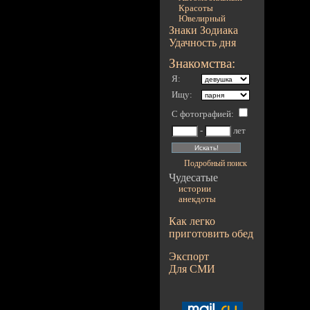
Красоты
Ювелирный
Знаки Зодиака
Удачность дня
Знакомства:
Я:
Ищу:
С фотографией
:
-
лет
Подробный поиск
Чудесатые
истории
анекдоты
Как легко
приготовить обед
Экспорт
Для СМИ