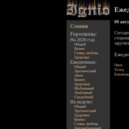
Еже
09 авгу
Сонник
Сегодн
Гороскопы:
сторон
На 2026 год:
заручи
Общий
Бизнес
Семья, любовь
Ежедн
Здоровье
Ежедневные:
Овен
Общий
Телец
Эротический
Близнец
Анти
Бизнес
Здоровья
Мобильный
Любовный
Съедобный
На неделю:
Общий
Эротический
Здоровье
Бизнес
Семья, любовь
Автомобильный