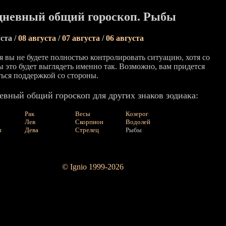
дневный общий гороскоп. Рыбы
ста /
08 августа
/
07 августа
/
06 августа
я вы не будете полностью контролировать ситуацию, хотя со
ы это будет выглядеть именно так. Возможно, вам придется
ться поддержкой со стороны.
евный общий гороскоп для других знаков зодиака:
Рак
Весы
Козерог
Лев
Скорпион
Водолей
ы
Дева
Стрелец
Рыбы
© Ignio 1999-2026