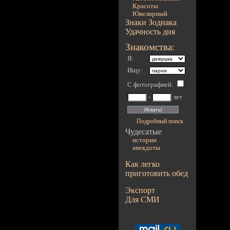
Красоты
Ювелирный
Знаки Зодиака
Удачность дня
Знакомства:
Я:
Ищу:
С фотографией
:
-
лет
Подробный поиск
Чудесатые
истории
анекдоты
Как легко
приготовить обед
Экспорт
Для СМИ