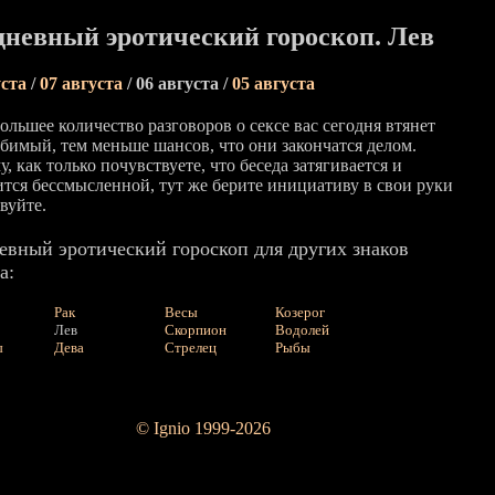
невный эротический гороскоп. Лев
уста
/
07 августа
/ 06 августа /
05 августа
ольшее количество разговоров о сексе вас сегодня втянет
бимый, тем меньше шансов, что они закончатся делом.
, как только почувствуете, что беседа затягивается и
ится бессмысленной, тут же берите инициативу в свои руки
вуйте.
евный эротический гороскоп для других знаков
а:
Рак
Весы
Козерог
Лев
Скорпион
Водолей
ы
Дева
Стрелец
Рыбы
© Ignio 1999-2026