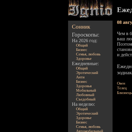
Ежед
08 авг
Сонник
Чем в б
Гороскопы:
ваш лю
На 2026 год:
Поэтому
Общий
станов
Бизнес
Семья, любовь
и дейст
Здоровье
Ежедневные:
Ежедн
Общий
зодиак
Эротический
Анти
Бизнес
Овен
Здоровья
Телец
Мобильный
Близнец
Любовный
Съедобный
На неделю:
Общий
Эротический
Здоровье
Бизнес
Семья, любовь
Автомобильный