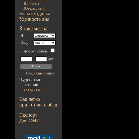
Красоты
Ювелирный
Знаки Зодиака
Удачность дня
Знакомства:
Я:
Ищу:
С фотографией
:
-
лет
Подробный поиск
Чудесатые
истории
анекдоты
Как легко
приготовить обед
Экспорт
Для СМИ