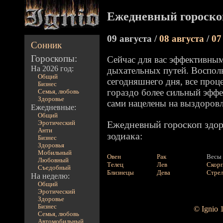
Ежедневный гороско
09 августа /
08 августа
/
07
Сонник
Гороскопы:
Сейчас для вас эффективным
На 2026 год:
дыхательных путей. Воспольз
Общий
сегодняшнего дня, все проц
Бизнес
гораздо более сильный эффе
Семья, любовь
Здоровье
сами нацелены на выздоровл
Ежедневные:
Общий
Ежедневный гороскоп здор
Эротический
Анти
зодиака:
Бизнес
Здоровья
Мобильный
Овен
Рак
Весы
Любовный
Телец
Лев
Скор
Съедобный
Близнецы
Дева
Стре
На неделю:
Общий
Эротический
Здоровье
Бизнес
© Ignio 
Семья, любовь
Автомобильный