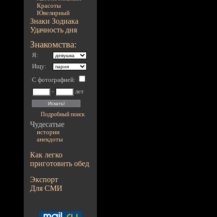
Красоты
Ювелирный
Знаки Зодиака
Удачность дня
Знакомства:
Я:
Ищу:
С фотографией
:
-
лет
Подробный поиск
Чудесатые
истории
анекдоты
Как легко
приготовить обед
Экспорт
Для СМИ