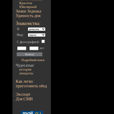
Красоты
Ювелирный
Знаки Зодиака
Удачность дня
Знакомства:
Я:
Ищу:
С фотографией
:
-
лет
Подробный поиск
Чудесатые
истории
анекдоты
Как легко
приготовить обед
Экспорт
Для СМИ