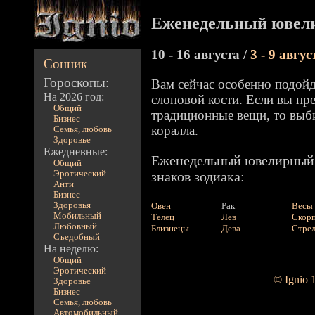
Еженедельный ювели
10 - 16 августа /
3 - 9 авгус
Сонник
Гороскопы:
Вам сейчас особенно подой
На 2026 год:
слоновой кости. Если вы пр
Общий
традиционные вещи, то выби
Бизнес
коралла.
Семья, любовь
Здоровье
Ежедневные:
Еженедельный ювелирный 
Общий
Эротический
знаков зодиака:
Анти
Бизнес
Здоровья
Овен
Рак
Весы
Мобильный
Телец
Лев
Скор
Любовный
Близнецы
Дева
Стре
Съедобный
На неделю:
Общий
Эротический
© Ignio 
Здоровье
Бизнес
Семья, любовь
Автомобильный