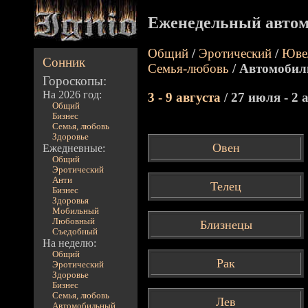
Еженедельный автом
Общий
/
Эротический
/
Юве
Сонник
Семья-любовь
/ Автомобил
Гороскопы:
На 2026 год:
3 - 9 августа
/ 27 июля - 2 
Общий
Бизнес
Семья, любовь
Здоровье
Овен
Ежедневные:
Общий
Эротический
Анти
Телец
Бизнес
Здоровья
Мобильный
Любовный
Близнецы
Съедобный
На неделю:
Общий
Рак
Эротический
Здоровье
Бизнес
Семья, любовь
Лев
Автомобильный