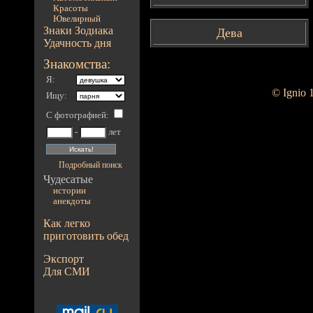
Красоты
Ювелирный
Знаки Зодиака
Дева
Удачность дня
Знакомства:
Я:
© Ignio 
Ищу:
С фотографией
:
-
лет
Подробный поиск
Чудесатые
истории
анекдоты
Как легко
приготовить обед
Экспорт
Для СМИ