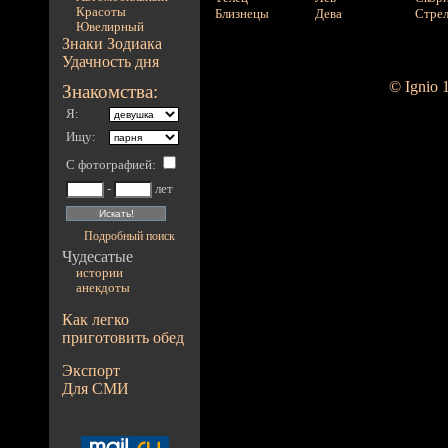
Красоты
Близнецы
Дева
Стре
Ювелирный
Знаки Зодиака
Удачность дня
© Ignio 
Знакомства:
Я:
Ищу:
С фотографией
:
-
лет
Подробный поиск
Чудесатые
истории
анекдоты
Как легко
приготовить обед
Экспорт
Для СМИ