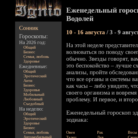
Еженедельный гороск
Водолей
Сонник
10 - 16 августа
/ 3 - 9 авгус
Гороскопы:
На 2026 год:
На этой неделе представите
Общий
волноваться по поводу свое
Бизнес
Семья, любовь
обычно. Звезды говорят, ва
Здоровье
это беспокойство – лучше сх
Ежедневные:
анализы, пройти обследован
Общий
Эротический
что все органы и системы в
Анти
как часы – либо увидите, чт
Бизнес
Здоровья
своего организма и вовремя
Мобильный
проблему. И первое, и втор
Любовный
Съедобный
На неделю:
Еженедельный гороскоп зд
Общий
зодиака:
Эротический
Здоровье
Бизнес
Овен
Рак
Весы
Семья, любовь
Автомобильный
Телец
Лев
Скор