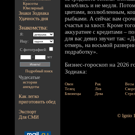
Красоты
колеблясь и не медля. Потом
Ювелирный
цветами, возлюбленным, ко
Знаки Зодиака
рыбками. А сейчас вам сроч
Удачность дня
счастья за хвост. Кроме тог
Знакомства:
аккуратнее с кредитами – п
Я:
для вас девиз звучит так: «
Ищу:
отмерь, на восьмой разверни
С фотографией
:
подработку».
-
лет
Бизнес-гороскоп на 2026 г
Зодиака:
Подробный поиск
Чудесатые
истории
Овен
Рак
Весы
анекдоты
Телец
Лев
Скор
Близнецы
Дева
Стре
Как легко
приготовить обед
Экспорт
© Ignio 
Для СМИ