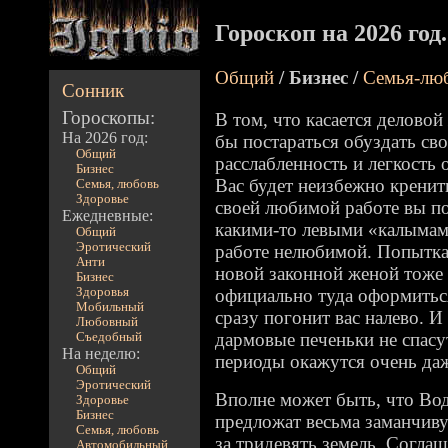
Гороскоп на 2026 год
Общий
/ Бизнес /
Семья-лю
Сонник
Гороскопы:
В том, что касается делово
На 2026 год:
бы постараться обуздать с
Общий
расслабленность и легкость 
Бизнес
Вас будет неизбежно кренить
Семья, любовь
Здоровье
своей любимой работе вы по
Ежедневные:
какими-то левыми «калымам
Общий
Эротический
работе нелюбимой. Попытка
Анти
новой законной женой тоже 
Бизнес
Здоровья
официально туда оформиться
Мобильный
сразу погонит вас налево. И
Любовный
дармовые печеньки не спасу
Съедобный
На неделю:
периоды окажутся очень даж
Общий
Эротический
Вполне может быть, что Во
Здоровье
Бизнес
предложат весьма заманчив
Семья, любовь
за тридевять земель. Соглаш
Автомобильный