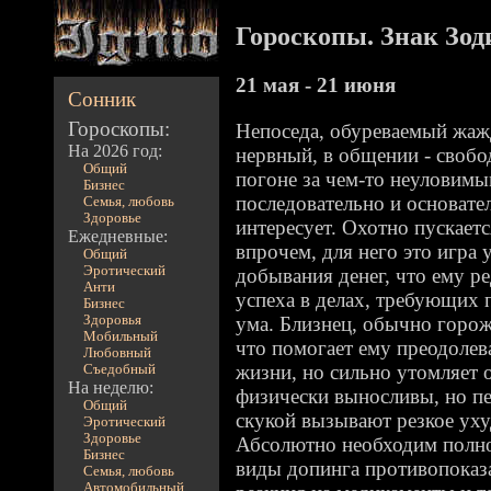
Гороскопы. Знак Зод
21 мая - 21 июня
Сонник
Гороскопы:
Непоседа, обуреваемый жаж
На 2026 год:
нервный, в общении - свобо
Общий
погоне за чем-то неуловимы
Бизнес
последовательно и основате
Семья, любовь
Здоровье
интересует. Охотно пускаетс
Ежедневные:
впрочем, для него это игра 
Общий
Эротический
добывания денег, что ему ре
Анти
успеха в делах, требующих
Бизнес
Здоровья
ума. Близнец, обычно горож
Мобильный
что помогает ему преодолев
Любовный
жизни, но сильно утомляет
Съедобный
На неделю:
физически выносливы, но пе
Общий
скукой вызывают резкое уху
Эротический
Здоровье
Абсолютно необходим полно
Бизнес
виды допинга противопоказ
Семья, любовь
Автомобильный