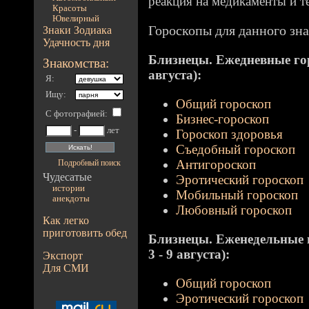
реакция на медикаменты и т
Красоты
Ювелирный
Гороскопы для данного зна
Знаки Зодиака
Удачность дня
Близнецы. Ежедневные гор
Знакомства:
августа):
Я:
Ищу:
Общий гороскоп
С фотографией
:
Бизнес-гороскоп
-
лет
Гороскоп здоровья
Съедобный гороскоп
Антигороскоп
Подробный поиск
Чудесатые
Эротический гороскоп
истории
Мобильный гороскоп
анекдоты
Любовный гороскоп
Как легко
приготовить обед
Близнецы. Еженедельные г
3 - 9 августа):
Экспорт
Для СМИ
Общий гороскоп
Эротический гороскоп