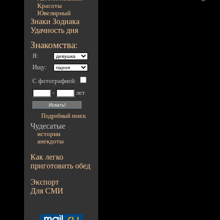
Красоты
Ювелирный
Знаки Зодиака
Удачность дня
Знакомства:
Я:
Ищу:
С фотографией
:
-
лет
Подробный поиск
Чудесатые
истории
анекдоты
Как легко
приготовить обед
Экспорт
Для СМИ