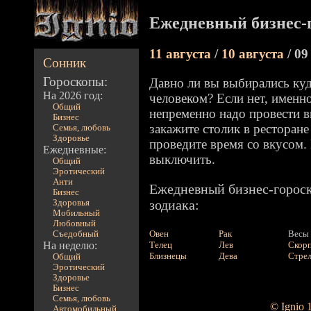
Ежедневный бизнес-
11 августа
/
10 августа
/ 09
Сонник
Гороскопы:
Давно ли вы выбирались ку
На 2026 год:
человеком? Если нет, именн
Общий
непременно надо провести вм
Бизнес
закажите столик в ресторане 
Семья, любовь
Здоровье
проведите время со вкусом.
Ежедневные:
выключить.
Общий
Эротический
Анти
Ежедневный бизнес-гороск
Бизнес
зодиака:
Здоровья
Мобильный
Любовный
Овен
Рак
Весы
Съедобный
На неделю:
Телец
Лев
Скор
Близнецы
Дева
Стре
Общий
Эротический
Здоровье
Бизнес
Семья, любовь
© Ignio 
Автомобильный