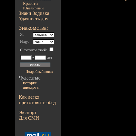
Красоты
Ювелирный
Знаки Зодиака
Удачность дня
Знакомства:
Я:
Ищу:
С фотографией
:
-
лет
Подробный поиск
Чудесатые
истории
анекдоты
Как легко
приготовить обед
Экспорт
Для СМИ