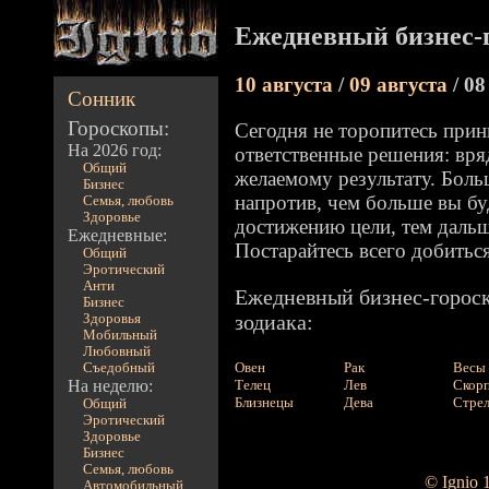
Ежедневный бизнес-г
10 августа
/
09 августа
/ 08
Сонник
Гороскопы:
Сегодня не торопитесь при
На 2026 год:
ответственные решения: вря
Общий
желаемому результату. Больш
Бизнес
напротив, чем больше вы бу
Семья, любовь
Здоровье
достижению цели, тем дальше
Ежедневные:
Постарайтесь всего добитьс
Общий
Эротический
Анти
Ежедневный бизнес-гороск
Бизнес
зодиака:
Здоровья
Мобильный
Любовный
Овен
Рак
Весы
Съедобный
На неделю:
Телец
Лев
Скор
Близнецы
Дева
Стре
Общий
Эротический
Здоровье
Бизнес
Семья, любовь
© Ignio 
Автомобильный