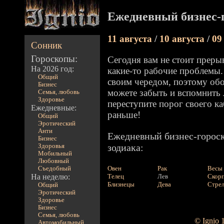
Ежедневный бизнес-г
11 августа
/
10 августа
/
09
Сонник
Гороскопы:
Сегодня вам не стоит преры
На 2026 год:
какие-то рабочие проблемы.
Общий
своим чередом, поэтому обо
Бизнес
можете забыть и вспомнить 
Семья, любовь
Здоровье
переступите порог своего ка
Ежедневные:
раньше!
Общий
Эротический
Анти
Ежедневный бизнес-гороск
Бизнес
зодиака:
Здоровья
Мобильный
Любовный
Овен
Рак
Весы
Съедобный
На неделю:
Телец
Лев
Скор
Близнецы
Дева
Стре
Общий
Эротический
Здоровье
Бизнес
Семья, любовь
© Ignio 
Автомобильный