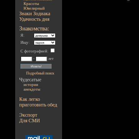
Красоты
Ювелирный
Знаки Зодиака
Удачность дня
Знакомства:
Я:
Ищу:
С фотографией
:
-
лет
Подробный поиск
Чудесатые
истории
анекдоты
Как легко
приготовить обед
Экспорт
Для СМИ