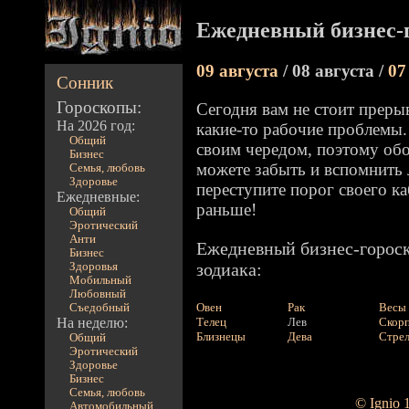
Ежедневный бизнес-г
09 августа
/ 08 августа /
07
Сонник
Гороскопы:
Сегодня вам не стоит преры
На 2026 год:
какие-то рабочие проблемы.
Общий
своим чередом, поэтому обо
Бизнес
можете забыть и вспомнить 
Семья, любовь
Здоровье
переступите порог своего ка
Ежедневные:
раньше!
Общий
Эротический
Анти
Ежедневный бизнес-гороск
Бизнес
зодиака:
Здоровья
Мобильный
Любовный
Овен
Рак
Весы
Съедобный
На неделю:
Телец
Лев
Скор
Близнецы
Дева
Стре
Общий
Эротический
Здоровье
Бизнес
Семья, любовь
© Ignio 
Автомобильный