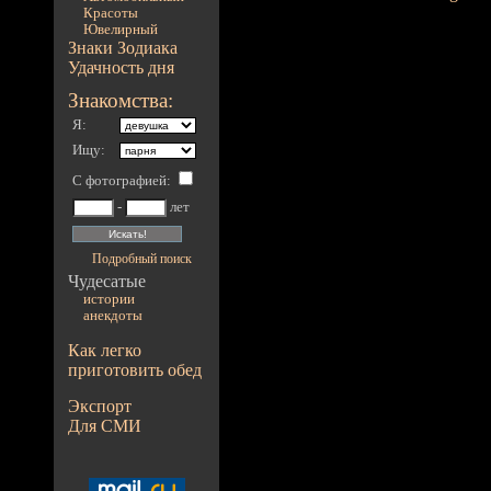
Красоты
Ювелирный
Знаки Зодиака
Удачность дня
Знакомства:
Я:
Ищу:
С фотографией
:
-
лет
Подробный поиск
Чудесатые
истории
анекдоты
Как легко
приготовить обед
Экспорт
Для СМИ