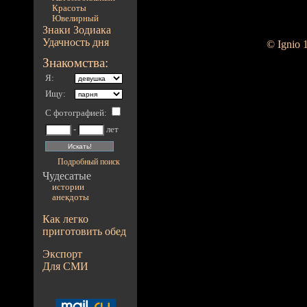
Красоты
Ювелирный
Знаки Зодиака
Удачность дня
© Ignio 
Знакомства:
Я:
Ищу:
С фотографией
:
-
лет
Подробный поиск
Чудесатые
истории
анекдоты
Как легко
приготовить обед
Экспорт
Для СМИ