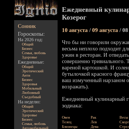
Ежедневный кулинар
Козерог
Сонник
10 августа
/
09 августа
/ 08
Гороскопы:
На 2026 год:
Что бы ни говорили окружа
Общий
весьма неплохо подходит для
Бизнес
Семья, любовь
ужин в ресторан. И отведать
Здоровье
совершенно тривиального. Т
Ежедневные:
вареной картошкой. И солен
Общий
Эротический
бутылочкой красного францу
Анти
ваш измученный нарзаном о
Бизнес
Здоровья
возражать).
Мобильный
Любовный
Съедобный
Ежедневный кулинарный го
На неделю:
зодиака:
Общий
Эротический
Здоровье
Овен
Рак
Весы
Бизнес
Телец
Лев
Скор
Семья, любовь
Близнецы
Дева
Стре
Автомобильный