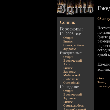
Еже
08 авг
Сонник
Несмотр
Гороскопы:
полезна
На 2026 год:
будете 
Общий
размора
Бизнес
Семья, любовь
надоест
Здоровье
сегодня
Ежедневные:
худой 
Общий
Эротический
Ежедн
Анти
Бизнес
зодиак
Здоровья
Мобильный
Овен
Любовный
Телец
Съедобный
Близнец
На неделю:
Общий
Эротический
Здоровье
Бизнес
Семья, любовь
Автомобильный