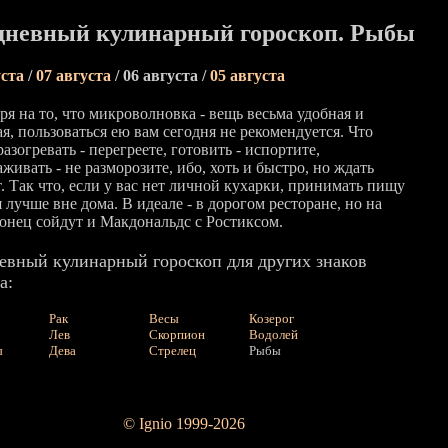
дневный кулинарный гороскоп. Рыбы
уста
/
07 августа
/ 06 августа /
05 августа
я на то, что микроволновка - вещь весьма удобная и
я, пользоваться ею вам сегодня не рекомендуется. Что
разогревать - перегреете, готовить - испортите,
живать - не разморозите, ибо, хоть и быстро, но ждать
. Так что, если у вас нет личной кухарки, принимать пищу
 лучше вне дома. В идеале - в дорогом ресторане, но на
конец сойдут и Макдональдс с Ростиксом.
евный кулинарный гороскоп для других знаков
а:
Рак
Весы
Козерог
Лев
Скорпион
Водолей
ы
Дева
Стрелец
Рыбы
© Ignio 1999-2026