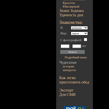
Красоты
Ювелирный
Знаки Зодиака
Удачность дня
Знакомства:
Я:
Ищу:
С фотографией
:
-
лет
Подробный поиск
Чудесатые
истории
анекдоты
Как легко
приготовить обед
Экспорт
Для СМИ