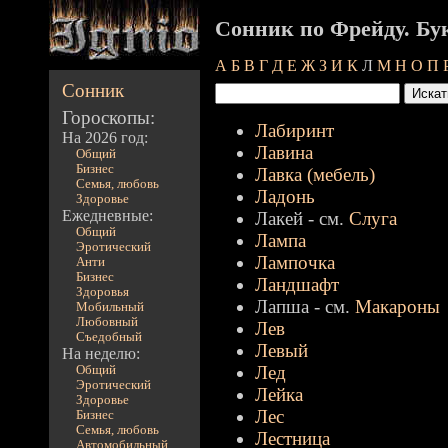
Сонник по Фрейду. Бу
А
Б
В
Г
Д
Е
Ж
З
И
К
Л
М
Н
О
П
Сонник
Гороскопы:
Лабиринт
На 2026 год:
Лавина
Общий
Бизнес
Лавка (мебель)
Семья, любовь
Ладонь
Здоровье
Ежедневные:
Лакей - см.
Слуга
Общий
Лампа
Эротический
Лампочка
Анти
Бизнес
Ландшафт
Здоровья
Лапша - см.
Макароны
Мобильный
Любовный
Лев
Съедобный
Левый
На неделю:
Лед
Общий
Эротический
Лейка
Здоровье
Лес
Бизнес
Семья, любовь
Лестница
Автомобильный