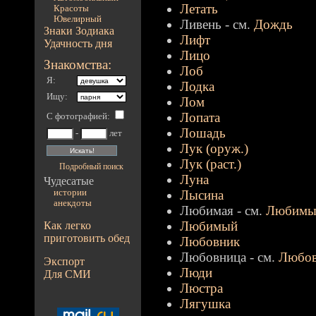
Летать
Красоты
Ювелирный
Ливень - см.
Дождь
Знаки Зодиака
Лифт
Удачность дня
Лицо
Знакомства:
Лоб
Я:
Лодка
Ищу:
Лом
Лопата
С фотографией
:
Лошадь
-
лет
Лук (оруж.)
Лук (раст.)
Подробный поиск
Луна
Чудесатые
истории
Лысина
анекдоты
Любимая - см.
Любимы
Любимый
Как легко
приготовить обед
Любовник
Любовница - см.
Любо
Экспорт
Люди
Для СМИ
Люстра
Лягушка