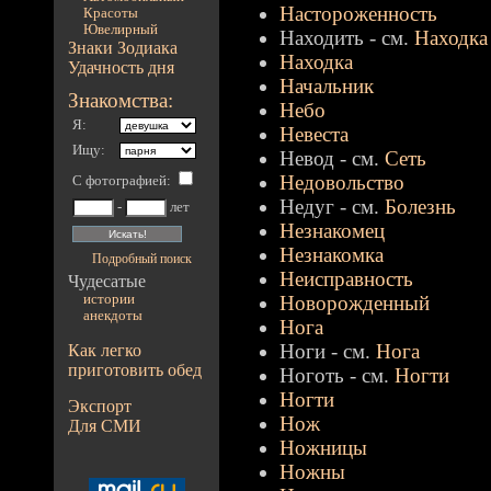
Настороженность
Красоты
Ювелирный
Находить - см.
Находка
Знаки Зодиака
Находка
Удачность дня
Начальник
Знакомства:
Небо
Я:
Невеста
Ищу:
Невод - см.
Сеть
Недовольство
С фотографией
:
Недуг - см.
Болезнь
-
лет
Незнакомец
Незнакомка
Подробный поиск
Неисправность
Чудесатые
истории
Новорожденный
анекдоты
Нога
Ноги - см.
Нога
Как легко
приготовить обед
Ноготь - см.
Ногти
Ногти
Экспорт
Нож
Для СМИ
Ножницы
Ножны