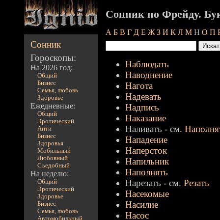
Сонник по Фрейду. Бу
А
Б
В
Г
Д
Е
Ж
З
И
К
Л
М
Н
О
П
Сонник
Гороскопы:
Наблюдать
На 2026 год:
Наводнение
Общий
Бизнес
Нагота
Семья, любовь
Надевать
Здоровье
Ежедневные:
Надпись
Общий
Наказание
Эротический
Наливать - см.
Наполня
Анти
Бизнес
Нападение
Здоровья
Наперсток
Мобильный
Любовный
Напильник
Съедобный
Наполнять
На неделю:
Нарезать - см.
Резать
Общий
Эротический
Насекомые
Здоровье
Насилие
Бизнес
Семья, любовь
Насос
Автомобильный