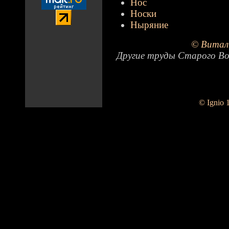
Нос
Носки
Ныряние
© Витал
Другие труды Старого Во
© Ignio 