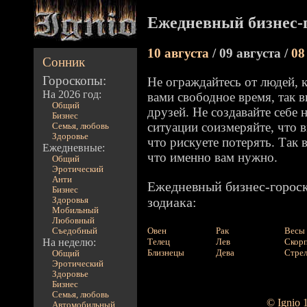
Ежедневный бизнес-г
10 августа
/ 09 августа /
08
Сонник
Гороскопы:
Не ограждайтесь от людей, 
На 2026 год:
вами свободное время, так в
Общий
друзей. Не создавайте себе
Бизнес
ситуации соизмеряйте, что в
Семья, любовь
Здоровье
что рискуете потерять. Так 
Ежедневные:
что именно вам нужно.
Общий
Эротический
Анти
Ежедневный бизнес-гороск
Бизнес
зодиака:
Здоровья
Мобильный
Любовный
Овен
Рак
Весы
Съедобный
На неделю:
Телец
Лев
Скор
Близнецы
Дева
Стре
Общий
Эротический
Здоровье
Бизнес
Семья, любовь
© Ignio 
Автомобильный