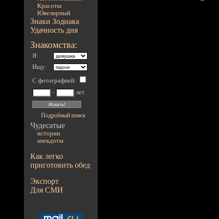
Красоты
Ювелирный
Знаки Зодиака
Удачность дня
Знакомства:
Я:
Ищу:
С фотографией
:
-
лет
Подробный поиск
Чудесатые
истории
анекдоты
Как легко
приготовить обед
Экспорт
Для СМИ